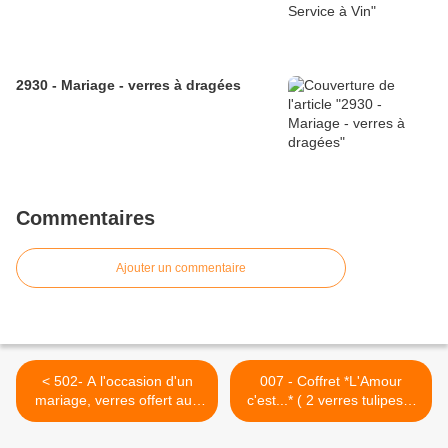
2930 - Mariage - verres à dragées
Commentaires
Ajouter un commentaire
< 502- A l'occasion d'un
007 - Coffret *L'Amour
mariage, verres offert aux
c'est...* ( 2 verres tulipes +
invités et amis des mariés (
bouteille) Fr. 98.00 (sur
à l'intérieur les dragées
commande) >