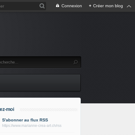
Connexion
+
Créer mon blog
ez-moi
S'abonner au flux RSS
https://www.marianne-crea-art.ch/rss