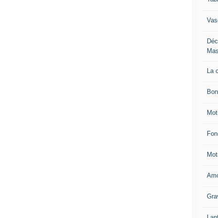
Vas
Déc
Mas
La 
Bon
Mot
Fon
Mot
Amo
Gra
Lan