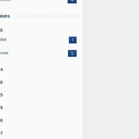
ives
26
illet
1
vrier
5
24
16
15
09
08
07