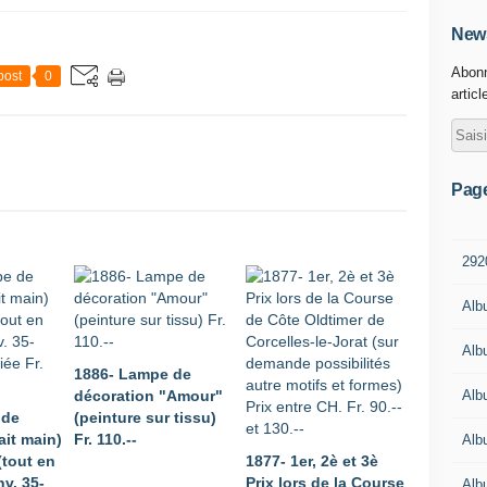
News
Abonn
post
0
articl
Pag
292
Alb
Alb
1886- Lampe de
Alb
décoration "Amour"
 de
(peinture sur tissu)
ait main)
Fr. 110.--
Alb
(tout en
1877- 1er, 2è et 3è
nv. 35-
Prix lors de la Course
Alb