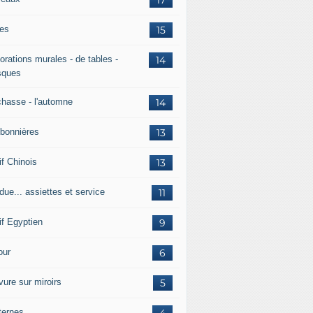
es
15
orations murales - de tables -
14
ques
chasse - l'automne
14
bonnières
13
if Chinois
13
due... assiettes et service
11
if Egyptien
9
ur
6
vure sur miroirs
5
ternes
4