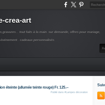
-crea-art
s,gravures... tout faits à la main. sur demande, offres pour mariage,
e événement.. cadeaux personnalisés.
Suiv
n éteinte (allumée teinte rouge) Fr. 125.--
Publié dans
#Lampes décoration