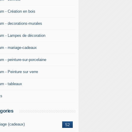
um - Création en bois
um - decorations-murales
um - Lampes de décoration
um - mariage-cadeaux
um - peinture-sur-porcelaine
um - Peinture sur verre
um - tableaux
ks
gories
iage (cadeaux)
52