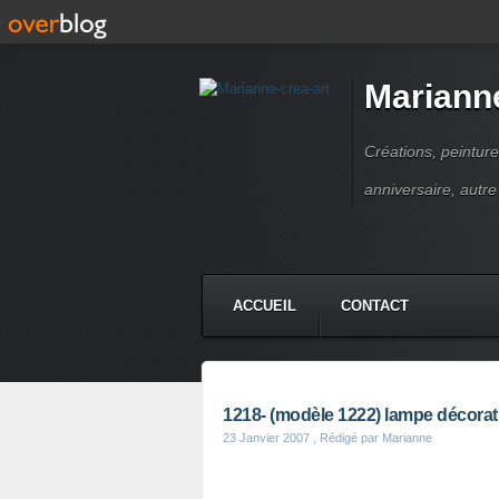
Marianne
Créations, peinture
anniversaire, autr
ACCUEIL
CONTACT
1218- (modèle 1222) lampe décoratio
23 Janvier 2007
, Rédigé par Marianne