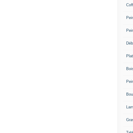
Cof
Pein
Pei
Déb
Plat
Bois
Pein
Bou
Lam
Gra
Tab