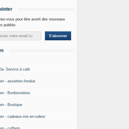
letter
ez-vous pour être averti des nouveaux
es publiés.
es
0a- Service à café
um - assiettes-fondue
um - Bonbonnières
um - Boutique
um - cadeaux-mis-en-valeur
um - coffrets