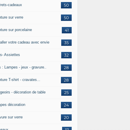
frets-cadeaux
50
ture sur verre
50
nture sur porcelaine
41
aller votre cadeau avec envie
35
s- Assiettes
32
 : Lampes - jeux - gravure..
28
ture T-shirt - cravates...
28
geoirs - décoration de table
25
pes décoration
24
vure sur verre
20
leaux
17