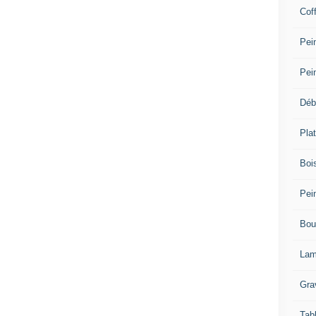
Cof
Pein
Pei
Déb
Plat
Bois
Pein
Bou
Lam
Gra
Tab