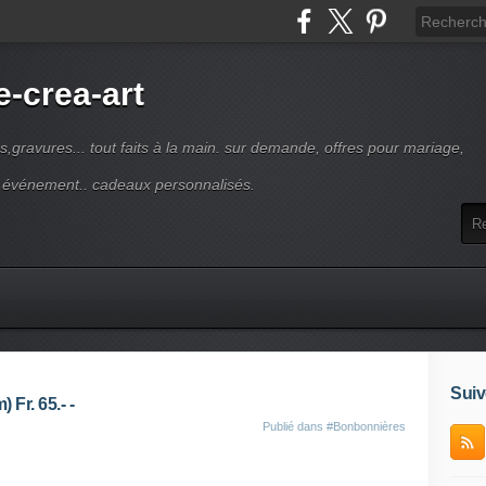
-crea-art
s,gravures... tout faits à la main. sur demande, offres pour mariage,
e événement.. cadeaux personnalisés.
Suiv
Fr. 65.- -
Publié dans
#Bonbonnières