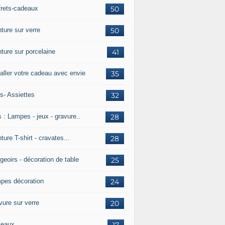
frets-cadeaux
50
ture sur verre
50
nture sur porcelaine
41
aller votre cadeau avec envie
35
s- Assiettes
32
 : Lampes - jeux - gravure..
28
ture T-shirt - cravates...
28
geoirs - décoration de table
25
pes décoration
24
vure sur verre
20
leaux
17