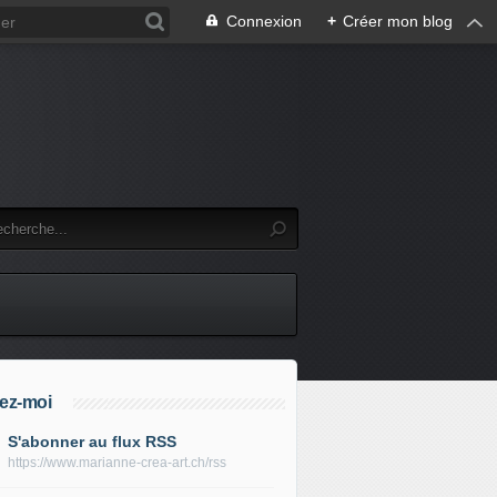
Connexion
+
Créer mon blog
ez-moi
S'abonner au flux RSS
https://www.marianne-crea-art.ch/rss