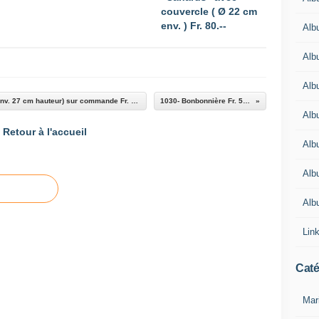
couvercle ( Ø 22 cm
env. ) Fr. 80.--
Alb
Alb
Alb
985- Coupe/Bonbonnière (grandverre cognac env. 27 cm hauteur) sur commande Fr. 140.- -
1030- Bonbonnière Fr. 58.- -
Alb
Retour à l'accueil
Alb
Alb
Alb
Lin
Caté
Mar