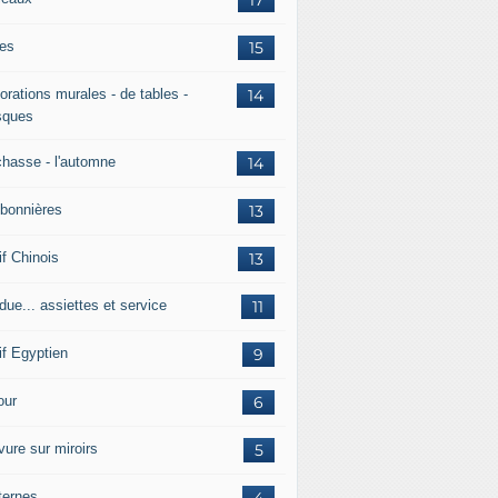
es
15
orations murales - de tables -
14
ques
chasse - l'automne
14
bonnières
13
if Chinois
13
due... assiettes et service
11
if Egyptien
9
ur
6
vure sur miroirs
5
ternes
4