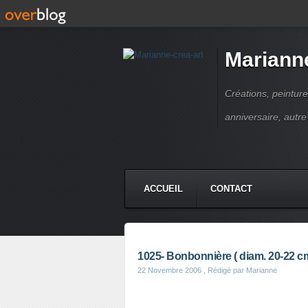
Marianne
Créations, peinture
anniversaire, autr
ACCUEIL
CONTACT
1025- Bonbonnière ( diam. 20-22 cm) 
22 Novembre 2006
, Rédigé par Marianne