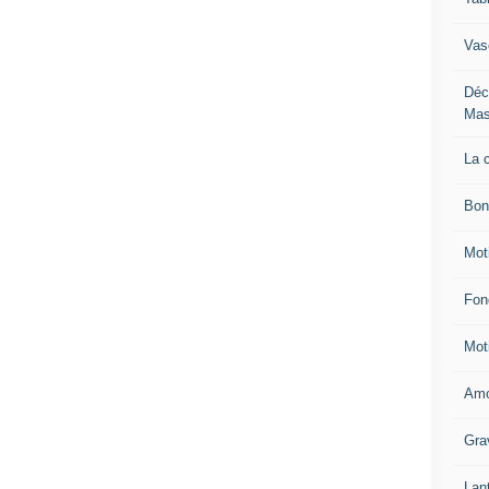
Vas
Déc
Mas
La 
Bon
Mot
Fon
Mot
Amo
Gra
Lan