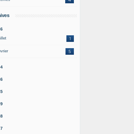
ives
26
illet
1
vrier
5
24
16
15
09
08
07