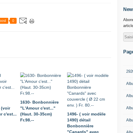
News
Abonn
post
0
articl
Pag
292
Alb
Alb
1630- Bonbonnière
Alb
(voir
"L'Amour c'est..."
 c'est...
(Haut. 30-35cm)
1496- ( voir modèle
Fr.98.--
1490) détail
Alb
Bonbonnière
"Canards" avec
Alb