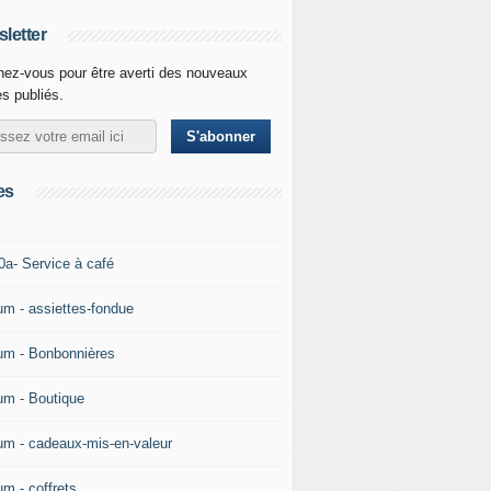
letter
ez-vous pour être averti des nouveaux
es publiés.
es
0a- Service à café
um - assiettes-fondue
um - Bonbonnières
um - Boutique
um - cadeaux-mis-en-valeur
um - coffrets