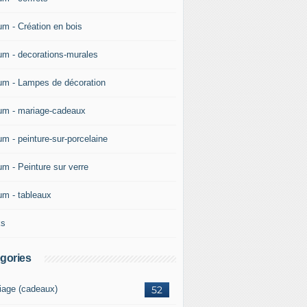
um - Création en bois
um - decorations-murales
um - Lampes de décoration
um - mariage-cadeaux
um - peinture-sur-porcelaine
um - Peinture sur verre
um - tableaux
ks
gories
iage (cadeaux)
52