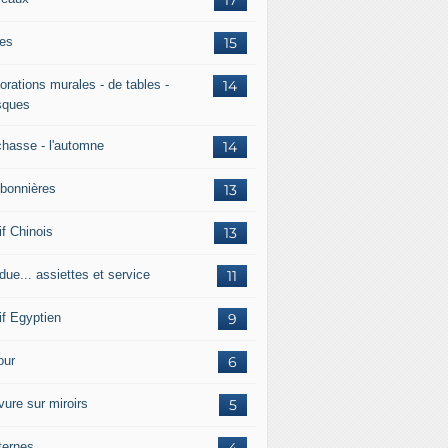
es
15
orations murales - de tables -
14
ques
chasse - l'automne
14
bonnières
13
if Chinois
13
due... assiettes et service
11
if Egyptien
9
ur
6
vure sur miroirs
5
ternes
4