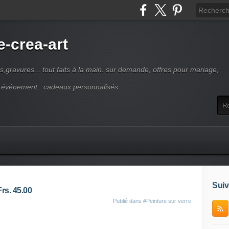
-crea-art
s,gravures... tout faits à la main. sur demande, offres pour mariage,
e événement.. cadeaux personnalisés.
Suiv
rs. 45.00
Publié dans
#Peinture sur verre