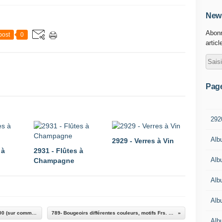
News
Abonn
post
0
articl
Pag
292
Alb
2929 - Verres à Vin
 à
2931 - Flûtes à
Alb
Champagne
Alb
Alb
782- Coffret chasse ( verres gravés ) Frs. 130.00 (sur commande)
789- Bougeoirs différentes couleurs, motifs Frs. 45.00
Alb