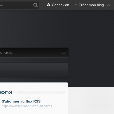
Connexion
+
Créer mon blog
ez-moi
S'abonner au flux RSS
https://www.marianne-crea-art.ch/rss