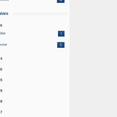
ives
26
illet
1
vrier
5
24
16
15
09
08
07