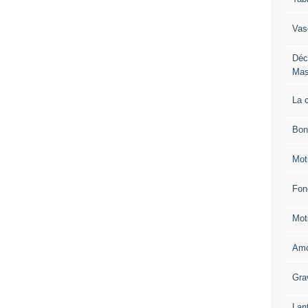
Vas
Déc
Mas
La 
Bon
Mot
Fon
Mot
Amo
Gra
Lan