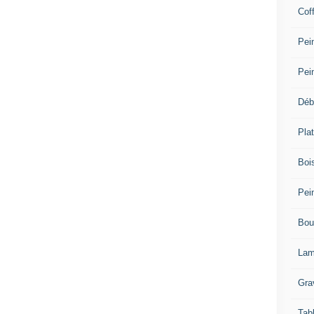
Cof
Pein
Pei
Déb
Plat
Bois
Pein
Bou
Lam
Gra
Tab