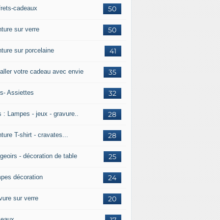
frets-cadeaux
50
ture sur verre
50
nture sur porcelaine
41
aller votre cadeau avec envie
35
s- Assiettes
32
 : Lampes - jeux - gravure..
28
ture T-shirt - cravates...
28
geoirs - décoration de table
25
pes décoration
24
vure sur verre
20
leaux
17