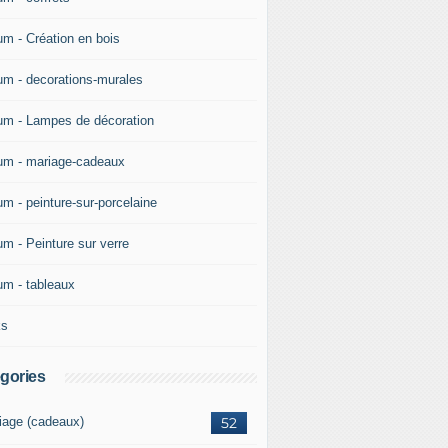
um - Création en bois
um - decorations-murales
um - Lampes de décoration
um - mariage-cadeaux
um - peinture-sur-porcelaine
um - Peinture sur verre
um - tableaux
ks
gories
iage (cadeaux)
52