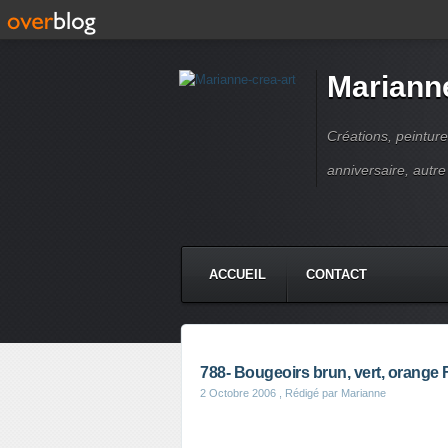
Marianne
Créations, peinture
anniversaire, autr
ACCUEIL
CONTACT
788- Bougeoirs brun, vert, orange F
2 Octobre 2006
, Rédigé par Marianne