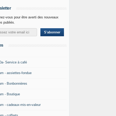
letter
ez-vous pour être averti des nouveaux
es publiés.
es
0a- Service à café
um - assiettes-fondue
um - Bonbonnières
um - Boutique
um - cadeaux-mis-en-valeur
um - coffrets