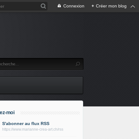
Connexion
+
Créer mon blog
ez-moi
S'abonner au flux RSS
https://www.marianne-crea-art.ch/rss