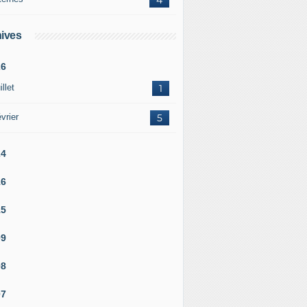
ives
26
illet
1
vrier
5
24
16
15
09
08
07