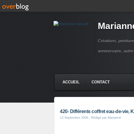
Marianne
Créations, peinture
anniversaire, autr
ACCUEIL
CONTACT
420- Différents coffret eau-de-vie, 
13 Septembre 2006
, Rédigé par Marianne