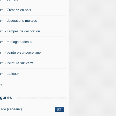
um - Création en bois
um - decorations-murales
um - Lampes de décoration
um - mariage-cadeaux
um - peinture-sur-porcelaine
um - Peinture sur verre
um - tableaux
ks
gories
iage (cadeaux)
52