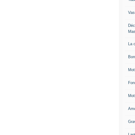
Vas
Déc
Mas
La 
Bon
Mot
Fon
Mot
Amo
Gra
Lan