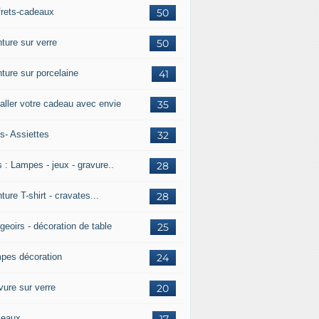
frets-cadeaux
50
ture sur verre
50
nture sur porcelaine
41
aller votre cadeau avec envie
35
s- Assiettes
32
 : Lampes - jeux - gravure..
28
ture T-shirt - cravates...
28
geoirs - décoration de table
25
pes décoration
24
vure sur verre
20
leaux
17