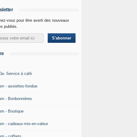
letter
ez-vous pour être averti des nouveaux
es publiés.
es
0a- Service à café
um - assiettes-fondue
um - Bonbonnières
um - Boutique
um - cadeaux-mis-en-valeur
um - coffrets