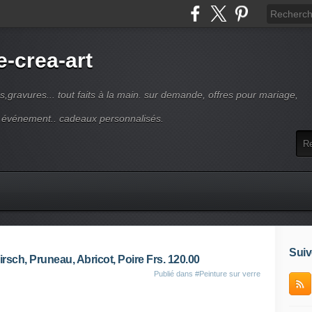
-crea-art
s,gravures... tout faits à la main. sur demande, offres pour mariage,
e événement.. cadeaux personnalisés.
Suiv
Kirsch, Pruneau, Abricot, Poire Frs. 120.00
Publié dans
#Peinture sur verre