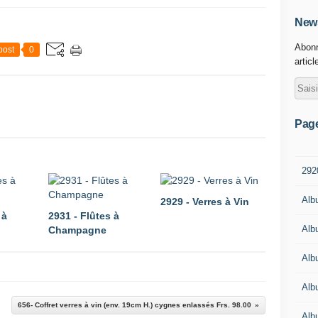
News
Abonn
post
0
articl
Pag
292
Alb
2929 - Verres à Vin
 à
2931 - Flûtes à
Alb
Champagne
Alb
Alb
656- Coffret verres à vin (env. 19cm H.) cygnes enlassés Frs. 98.00
Alb