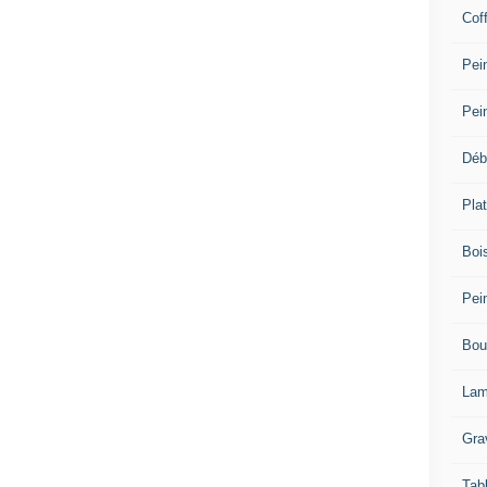
Cof
Pein
Pei
Déb
Plat
Bois
Pein
Bou
Lam
Gra
Tab