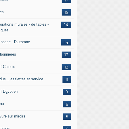
es
15
orations murales - de tables -
14
ques
chasse - l'automne
14
bonnières
13
if Chinois
13
due... assiettes et service
11
if Egyptien
9
ur
6
vure sur miroirs
5
ternes
4