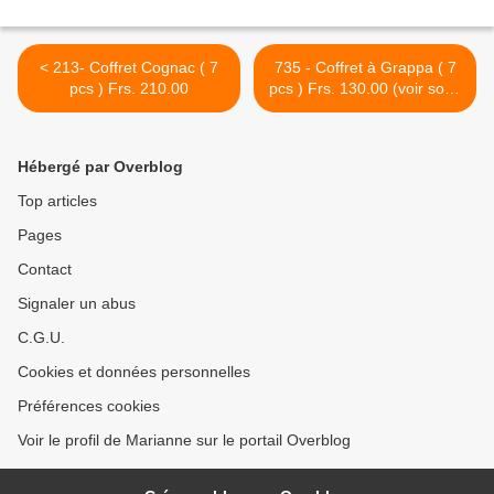
< 213- Coffret Cognac ( 7
735 - Coffret à Grappa ( 7
pcs ) Frs. 210.00
pcs ) Frs. 130.00 (voir sous
coffrets cadeaux ou
mariage, coffret de Fr. 120.-
- à 150.-- ) verres différents
Hébergé par Overblog
>
Top articles
Pages
Contact
Signaler un abus
C.G.U.
Cookies et données personnelles
Préférences cookies
Voir le profil de Marianne sur le portail Overblog