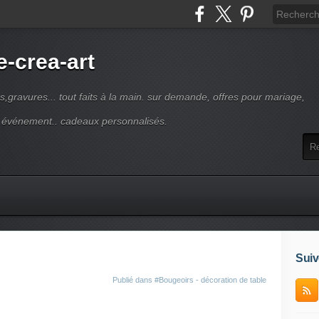
-crea-art
s,gravures... tout faits à la main. sur demande, offres pour mariage,
e événement.. cadeaux personnalisés.
Suiv
Publié dans
#Bougeoirs - décoration de table