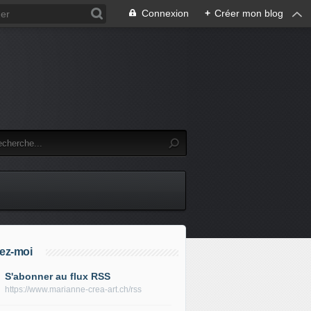
Connexion
+
Créer mon blog
ez-moi
S'abonner au flux RSS
https://www.marianne-crea-art.ch/rss