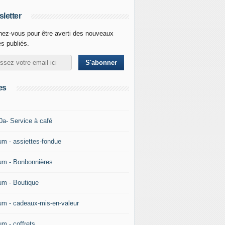
letter
ez-vous pour être averti des nouveaux
es publiés.
es
0a- Service à café
um - assiettes-fondue
um - Bonbonnières
um - Boutique
um - cadeaux-mis-en-valeur
um - coffrets