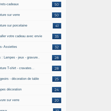
frets-cadeaux
50
ture sur verre
50
nture sur porcelaine
41
aller votre cadeau avec envie
35
s- Assiettes
32
 : Lampes - jeux - gravure..
28
ture T-shirt - cravates...
28
geoirs - décoration de table
25
pes décoration
24
vure sur verre
20
leaux
17