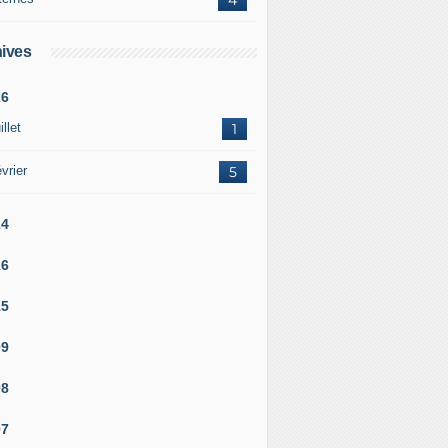
ives
26
illet
1
vrier
5
24
16
15
09
08
07