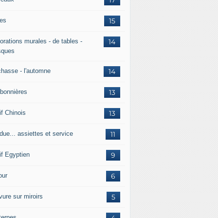
es
15
orations murales - de tables -
14
ques
chasse - l'automne
14
bonnières
13
if Chinois
13
due... assiettes et service
11
if Egyptien
9
ur
6
vure sur miroirs
5
ternes
4