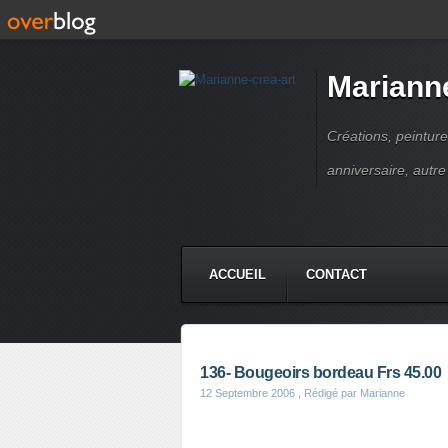
Marianne
Créations, peinture
anniversaire, autr
ACCUEIL
CONTACT
136- Bougeoirs bordeau Frs 45.00
12 Septembre 2006
, Rédigé par Marianne