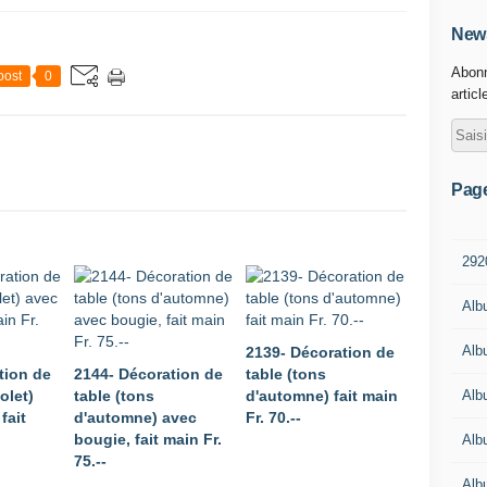
News
Abonn
post
0
articl
Pag
292
Alb
Alb
2139- Décoration de
tion de
2144- Décoration de
table (tons
Alb
olet)
table (tons
d'automne) fait main
fait
d'automne) avec
Fr. 70.--
bougie, fait main Fr.
Alb
75.--
Alb