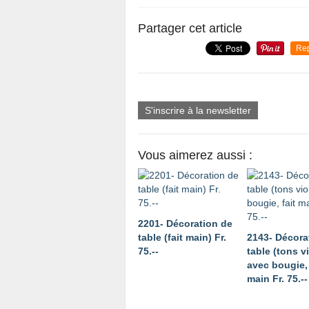
Partager cet article
Re
S'inscrire à la newsletter
Vous aimerez aussi :
2201- Décoration de
table (fait main) Fr.
2143- Décora
75.--
table (tons vi
avec bougie, 
main Fr. 75.--