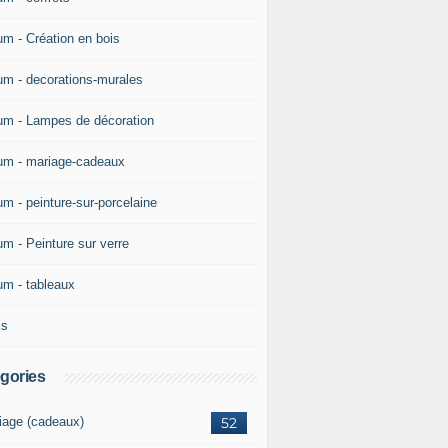
um - Création en bois
um - decorations-murales
um - Lampes de décoration
um - mariage-cadeaux
um - peinture-sur-porcelaine
um - Peinture sur verre
um - tableaux
ks
gories
iage (cadeaux)
52