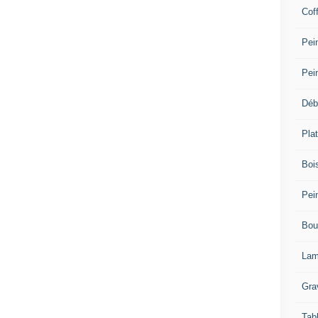
Cof
Pein
Pei
Déb
Plat
Bois
Pein
Bou
Lam
Gra
Tab