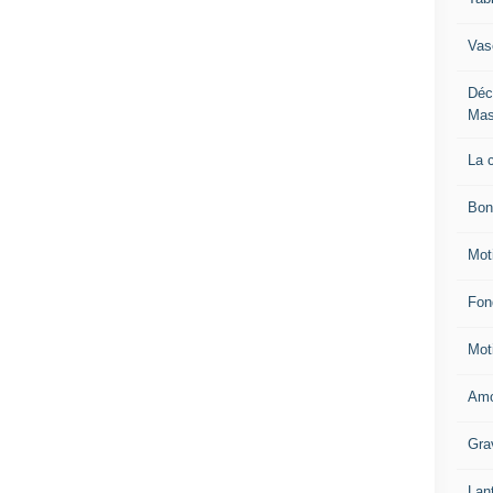
Vas
Déc
Mas
La 
Bon
Mot
Fon
Mot
Amo
Gra
Lan