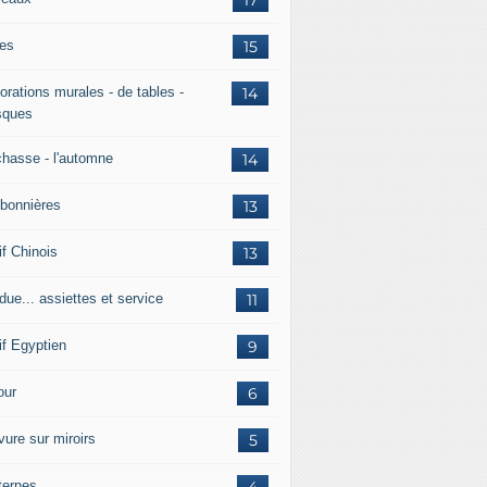
es
15
orations murales - de tables -
14
ques
chasse - l'automne
14
bonnières
13
if Chinois
13
due... assiettes et service
11
if Egyptien
9
ur
6
vure sur miroirs
5
ternes
4