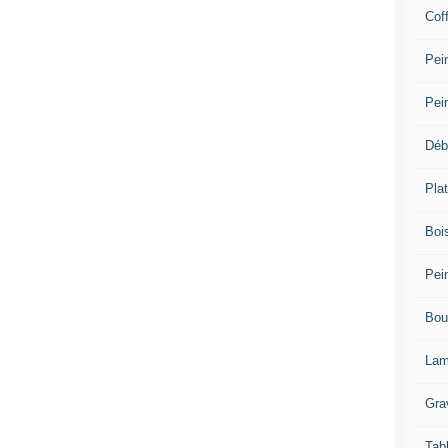
Cof
Pein
Pei
Déb
Plat
Bois
Pein
Bou
Lam
Gra
Tab