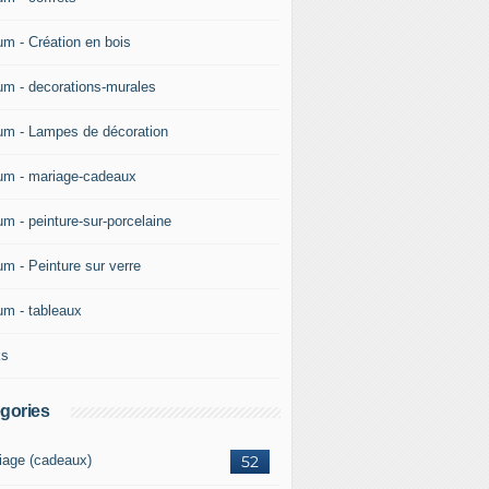
um - Création en bois
um - decorations-murales
um - Lampes de décoration
um - mariage-cadeaux
um - peinture-sur-porcelaine
um - Peinture sur verre
um - tableaux
ks
gories
iage (cadeaux)
52