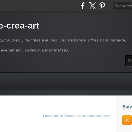
-crea-art
s,gravures... tout faits à la main. sur demande, offres pour mariage,
e événement.. cadeaux personnalisés.
Suiv
Publié dans
#Déballer votre cadeau avec envie