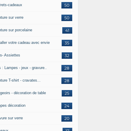
frets-cadeaux
50
ture sur verre
50
nture sur porcelaine
41
aller votre cadeau avec envie
35
s- Assiettes
32
 : Lampes - jeux - gravure..
28
ture T-shirt - cravates...
28
geoirs - décoration de table
25
pes décoration
24
vure sur verre
20
leaux
17