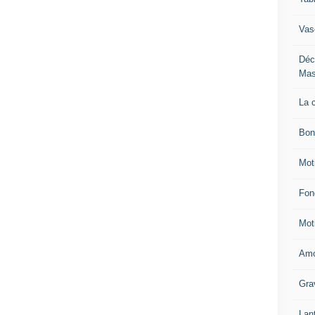
Vas
Déc
Mas
La 
Bon
Mot
Fon
Mot
Amo
Gra
Lan