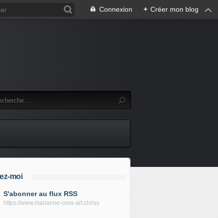
Connexion
+
Créer mon blog
ez-moi
S'abonner au flux RSS
https://www.marianne-crea-art.ch/rss