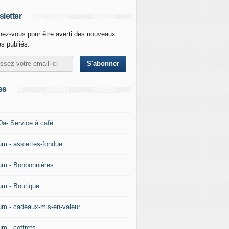
letter
ez-vous pour être averti des nouveaux
es publiés.
es
0a- Service à café
um - assiettes-fondue
um - Bonbonnières
um - Boutique
um - cadeaux-mis-en-valeur
um - coffrets