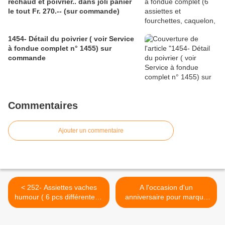
réchaud et poivrier.. dans joli panier
le tout Fr. 270.-- (sur commande)
1454- Détail du poivrier ( voir Service
à fondue complet n° 1455) sur
commande
Commentaires
Ajouter un commentaire
< 252- Assiettes vaches
A l'occasion d'un
humour ( 6 pcs différentes )
anniversaire pour marqué
Fr. 120.00 ( sur commande
50 Ans >
)