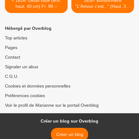
< 1616- Détail vase (env.
1630- Bonbonnière
haut. 40 cm) Fr. 98.--
"L'Amour c'est..." (Haut. 30-
35cm) Fr.98.-- >
Hébergé par Overblog
Top articles
Pages
Contact
Signaler un abus
C.G.U.
Cookies et données personnelles
Préférences cookies
Voir le profil de Marianne sur le portail Overblog
Créer un blog sur Overblog
Créer un blog