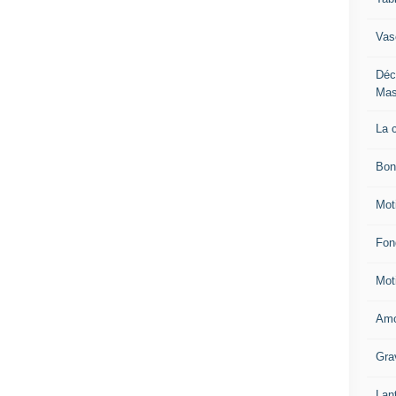
Vas
Déc
Mas
La 
Bon
Mot
Fon
Mot
Amo
Gra
Lan