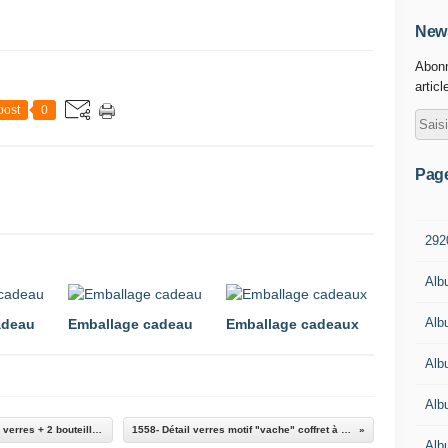
News
Abonn
articl
post
0
Pag
292
Alb
Alb
adeau
Emballage cadeau
Emballage cadeaux
Alb
Alb
1563- Emballage coffret à vin (motif "vache") 6 verres + 2 bouteilles vin blanc et rouge Fr. 150.--
1558- Détail verres motif "vache" coffret à vin (n° 1563) Fr. 150.--
Alb