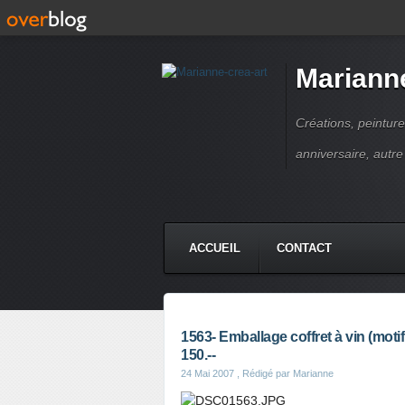
Marianne
Créations, peinture
anniversaire, autr
ACCUEIL
CONTACT
1563- Emballage coffret à vin (motif
150.--
24 Mai 2007
, Rédigé par Marianne