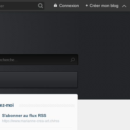
Connexion
+
Créer mon blog
ez-moi
S'abonner au flux RSS
https://www.marianne-crea-art.ch/rss