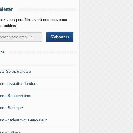
letter
ez-vous pour être averti des nouveaux
es publiés.
es
0a- Service à café
um - assiettes-fondue
um - Bonbonnières
um - Boutique
um - cadeaux-mis-en-valeur
um - coffrets