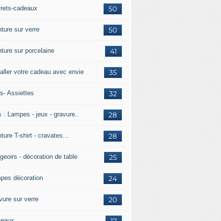
frets-cadeaux
50
ture sur verre
50
nture sur porcelaine
41
aller votre cadeau avec envie
35
s- Assiettes
32
 : Lampes - jeux - gravure..
28
ture T-shirt - cravates...
28
geoirs - décoration de table
25
pes décoration
24
vure sur verre
20
leaux
17