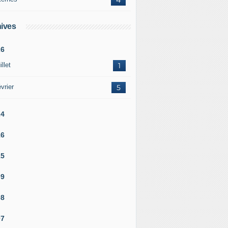
ives
26
illet
1
vrier
5
24
16
15
09
08
07