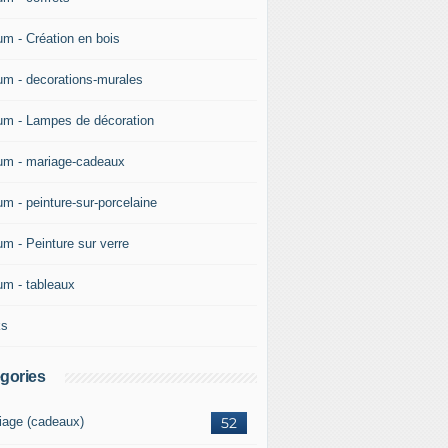
um - Création en bois
um - decorations-murales
um - Lampes de décoration
um - mariage-cadeaux
um - peinture-sur-porcelaine
um - Peinture sur verre
um - tableaux
ks
gories
iage (cadeaux)
52