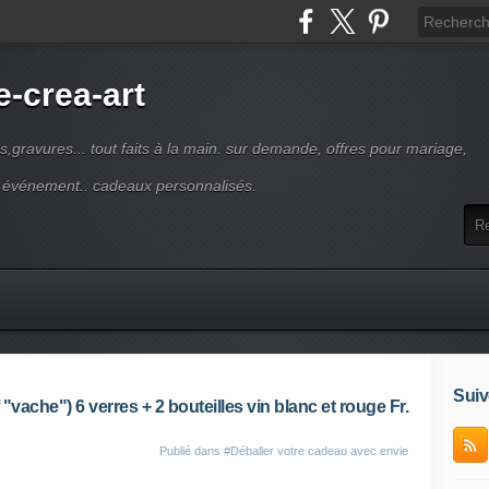
-crea-art
s,gravures... tout faits à la main. sur demande, offres pour mariage,
e événement.. cadeaux personnalisés.
Suiv
 "vache") 6 verres + 2 bouteilles vin blanc et rouge Fr.
Publié dans
#Déballer votre cadeau avec envie