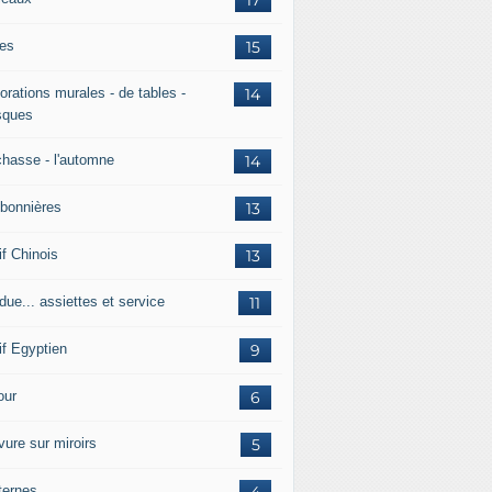
es
15
orations murales - de tables -
14
ques
chasse - l'automne
14
bonnières
13
if Chinois
13
due... assiettes et service
11
if Egyptien
9
ur
6
vure sur miroirs
5
ternes
4