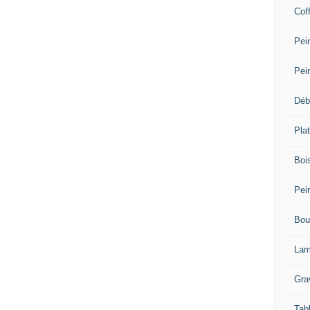
Cof
Pein
Pei
Déb
Plat
Bois
Pein
Bou
Lam
Gra
Tab