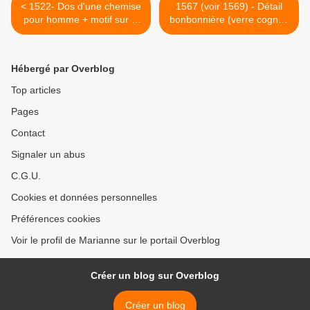
< 1522- Dos d'une chemise
1567 (voir 1569) - Détail
pour homme + motif sur le
bonbonnière (verre cognac
devant sur la poche (motif
21x18 cm) pour un mariage
"Cow Boy") Fr. 98.--
Fr. 80.-- >
Hébergé par Overblog
Top articles
Pages
Contact
Signaler un abus
C.G.U.
Cookies et données personnelles
Préférences cookies
Voir le profil de Marianne sur le portail Overblog
Créer un blog sur Overblog
Créer un blog