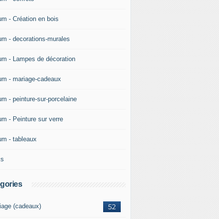
um - Création en bois
um - decorations-murales
um - Lampes de décoration
um - mariage-cadeaux
um - peinture-sur-porcelaine
um - Peinture sur verre
um - tableaux
ks
gories
iage (cadeaux)
52