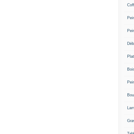
Cof
Pein
Pei
Déb
Plat
Bois
Pein
Bou
Lam
Gra
Tab