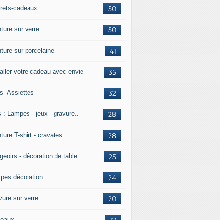
frets-cadeaux
50
ture sur verre
50
nture sur porcelaine
41
aller votre cadeau avec envie
35
s- Assiettes
32
 : Lampes - jeux - gravure..
28
ture T-shirt - cravates...
28
geoirs - décoration de table
25
pes décoration
24
vure sur verre
20
leaux
17