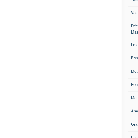
Vas
Déc
Mas
La 
Bon
Mot
Fon
Mot
Amo
Gra
Lan