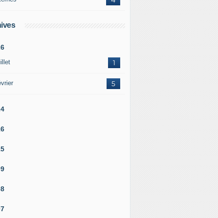
ives
26
illet
1
vrier
5
24
16
15
09
08
07