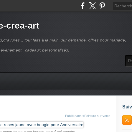
-crea-art
s,gravures... tout faits à la main. sur demande, offres pour mariage,
e événement.. cadeaux personnalisés.
Suiv
Publié dans
#Peinture sur verre