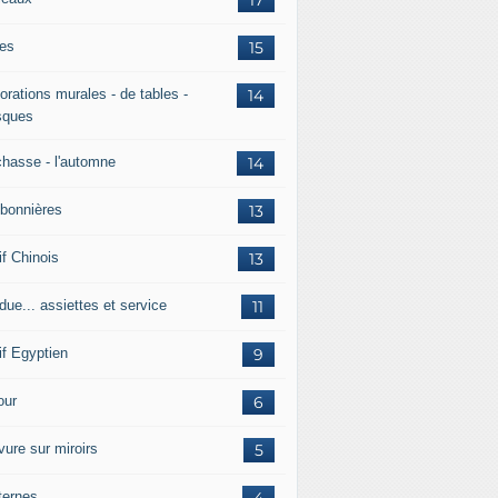
es
15
orations murales - de tables -
14
ques
chasse - l'automne
14
bonnières
13
if Chinois
13
due... assiettes et service
11
if Egyptien
9
ur
6
vure sur miroirs
5
ternes
4