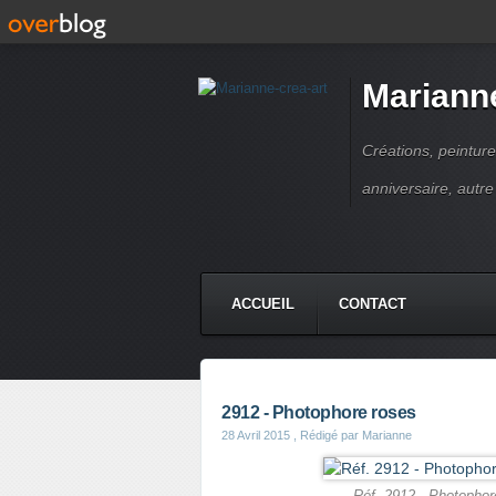
Marianne
Créations, peinture
anniversaire, autr
ACCUEIL
CONTACT
2912 - Photophore roses
28 Avril 2015
, Rédigé par Marianne