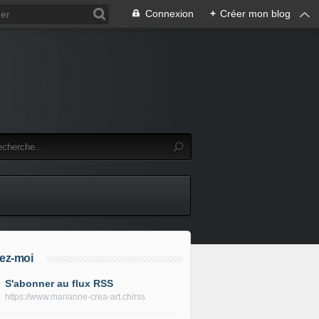
Connexion
+
Créer mon blog
ez-moi
S'abonner au flux RSS
https://www.marianne-crea-art.ch/rss