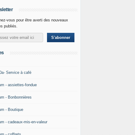
letter
ez-vous pour être averti des nouveaux
es publiés.
es
0a- Service à café
um - assiettes-fondue
um - Bonbonnières
um - Boutique
um - cadeaux-mis-en-valeur
um - coffrets