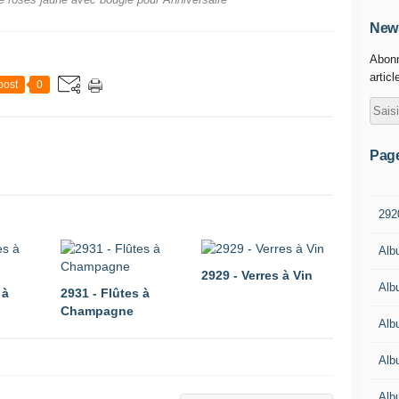
e roses jaune avec bougie pour Anniversaire
News
Abonn
articl
post
0
Pag
292
Alb
2929 - Verres à Vin
Alb
 à
2931 - Flûtes à
Champagne
Alb
Alb
Alb